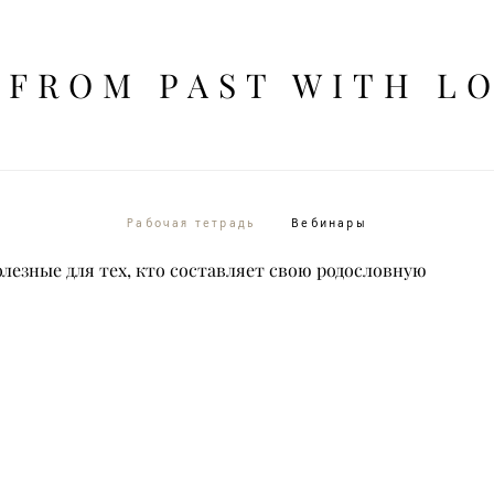
FROM PAST WITH L
FROM PAST WITH L
Рабочая тетрадь
Вебинары
олезные для тех, кто составляет свою родословную