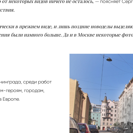
 от некоторых видов ничего не осталось, —
поясняет Серг
тствия.
чески в прежнем виде, и лишь поздние новоделы выделяют
шения были намного больше. Да и в Москве некоторые фото
нинграда, среди работ
ам-героям, городам,
в Европе.