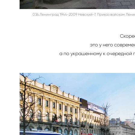
036.Ленинград 1944-2009 Невский-7. Приказ войскам Лени
Скорее
это у него соврем
а по украшенному к очередной 