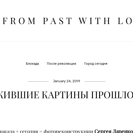
FROM PAST WITH L
FROM PAST WITH L
Блокада
После революции
Город сегодня
January 24, 2019
ЖИВШИЕ КАРТИНЫ ПРОШЛО
локада + сегодня = фотореконструкции
Сергея Ларенко