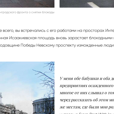
нградского фронта о снятии блокады
 всего, вы встречались с его работами на просторах Инт
енная Исаакиевская площадь вновь зарастает блокадными 
годовщине Победы Невскому проспекту изможденные люди в
У меня обе бабушки и оба д
предприятиях осажденного Л
многое от них слышал о том
черед рассказать об этом м
же местам, где были мои ро