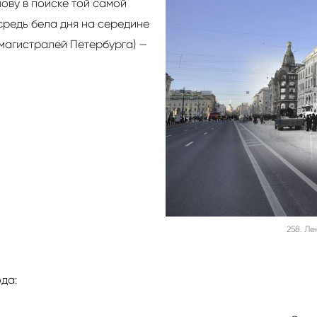
ову в поиске той самой
 средь бела дня на середине
магистралей Петербурга) —
258. Ле
да: